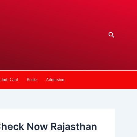
Search
dmit Card
Books
Admission
्ट Check Now Rajasthan