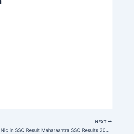
n
NEXT
Maharesult Nic in SSC Result Maharashtra SSC Results 2024, MAHA Board 10th Marksheet Direct Link