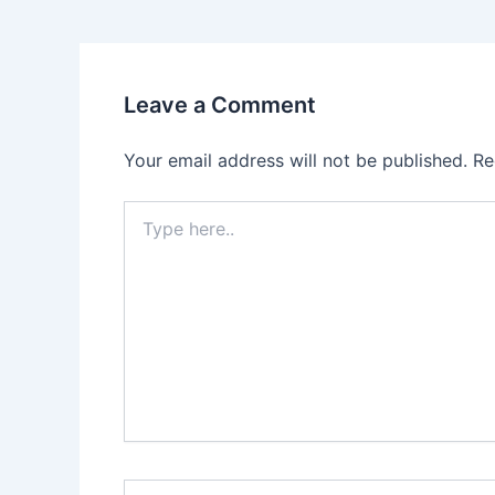
o
o
o
n
k
Leave a Comment
Your email address will not be published.
Re
Type
here..
Name*