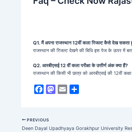
Faq – Check Now Rajast
Q1. मैं अपना राजस्थान 12वीं कला रिजल्ट कैसे देख सकता ह
राजस्थान की रिजल्ट देखने की बिधि इस पेज के ऊपर में ब
Q2. आरबीएसई 12 वीं कला परीक्षा के उत्तीर्ण अंक क्या हैं?
राजस्थान की किसी भी छात्र को आरबीएसई की 12वीं कक्षा 
F
M
E
S
a
a
m
h
c
st
ai
ar
e
o
l
e
PREVIOUS
b
d