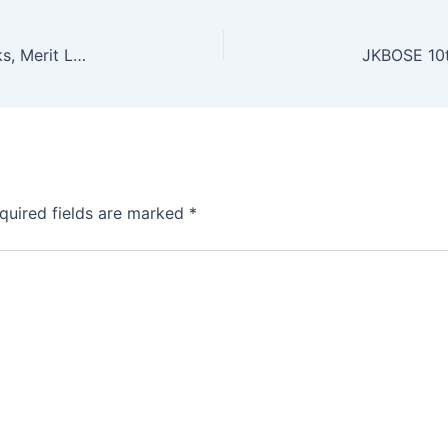
SSC CGL TIER 2 Result 2024 Check Cut Off Marks, Merit List Direct Link @Ssc.Nic.In
quired fields are marked
*