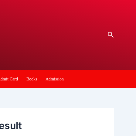
Search
dmit Card
Books
Admission
esult