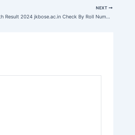
NEXT
JKBOSE 10th Result 2024 jkbose.ac.in Check By Roll Number JK 10th Board Results Date