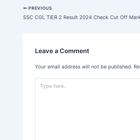
e
o
l
e
PREVIOUS
b
d
o
o
o
n
k
Leave a Comment
Your email address will not be published.
Re
Type
here..