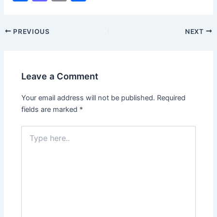
a
a
m
h
c
st
ai
ar
PREVIOUS
NEXT
e
o
l
e
b
d
o
o
Leave a Comment
o
n
k
Your email address will not be published.
Required
fields are marked
*
Type
here..