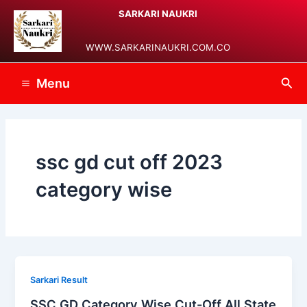
Skip
Main
SARKARI NAUKRI
to
Menu
content
WWW.SARKARINAUKRI.COM.CO
Sea
Menu
ssc gd cut off 2023
category wise
Sarkari Result
SSC GD Category Wise Cut-Off All State