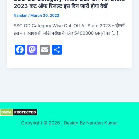
2023 कट ऑफ रिजल्ट इस दिन जारी होगा देखें
Nandan
/
March 30, 2023
SSC GD Category Wise Cut-Off All State 2023 – दोस्तों
इस बार एसएससी जीडी परीक्षा के लिए 5400000 छात्रों का […]
F
M
E
S
a
a
m
h
c
st
ai
ar
e
o
l
e
b
d
o
o
o
n
k
Copyright © 2026 | Design By Nandan Kumar